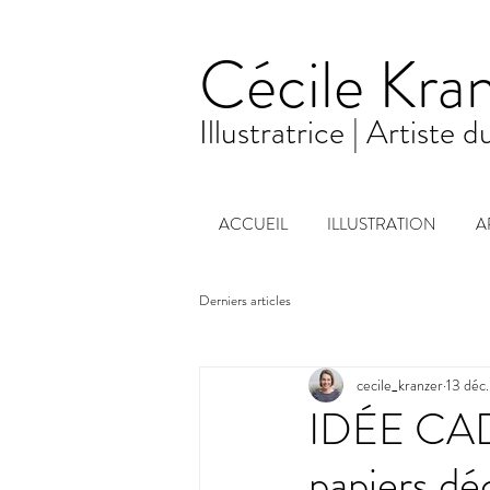
Cécile Kra
Illustratrice
| Artiste 
ACCUEIL
ILLUSTRATION
A
Derniers articles
cecile_kranzer
13 déc
IDÉE CAD
papiers d