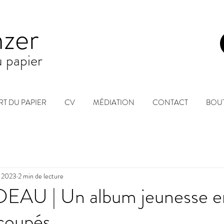
nzer
du
papier
RT DU PAPIER
CV
MÉDIATION
CONTACT
BOU
. 2023
2 min de lecture
EAU | Un album jeunesse e
écoupés