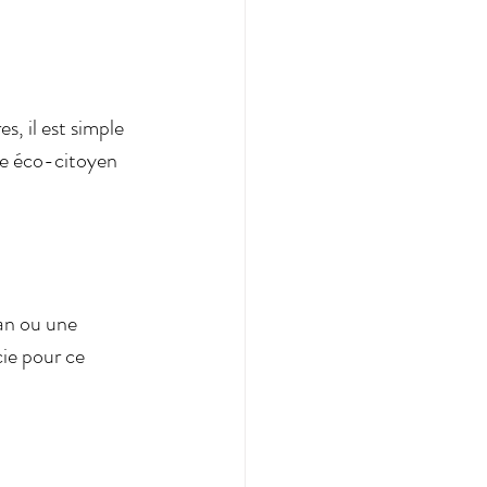
, il est simple 
te éco-citoyen 
an ou une 
cie pour ce 