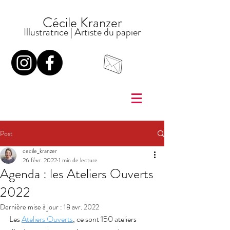
Cécile Kranzer
Illustratrice
| Artiste du
papier
Post
cecile_kranzer
26 févr. 2022
1 min de lecture
Agenda : les Ateliers Ouverts
2022
Dernière mise à jour :
18 avr. 2022
Les 
Ateliers Ouverts
, ce sont 150 ateliers 